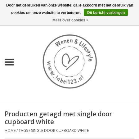
Door het gebruiken van onze website, ga je akkoord met het gebruik van
cookies om onze website te verbeteren.
Dit bericht verbergen
0 Artikelen - €0,00
Meer over cookies »
Home
NIEUW
KEUKEN
WONEN
70's servies HKliving
Producten getagd met single door
LIFESTYLE
cupboard white
HOME
/
TAGS
/
SINGLE DOOR CUPBOARD WHITE
MEUBELS