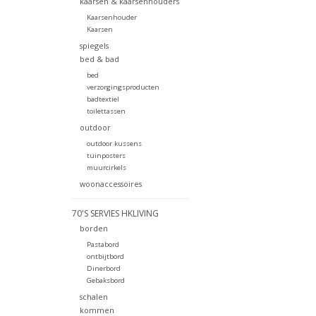
kaarsen & kaarsenhouders
Kaarsenhouder
Kaarsen
spiegels
bed & bad
bed
verzorgingsproducten
badtextiel
toilettassen
outdoor
outdoor kussens
tuinposters
muurcirkels
woonaccessoires
70'S SERVIES HKLIVING
borden
Pastabord
ontbijtbord
Dinerbord
Gebaksbord
schalen
kommen