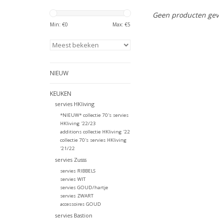
Geen producten gev
Min: €
0
Max: €
5
NIEUW
KEUKEN
servies HKliving
*NIEUW* collectie 70's servies
HKliving '22/23
additions collectie HKliving '22
collectie 70's servies HKliving
'21/22
servies Zusss
servies RIBBELS
servies WIT
servies GOUD/hartje
servies ZWART
accessoires GOUD
servies Bastion