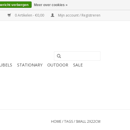
bericht verbergen
Meer over cookies »
0 Artikelen - €0,00
Mijn account / Registreren
UBELS
STATIONARY
OUTDOOR
SALE
HOME
/
TAGS
/
SMALL 2X22CM