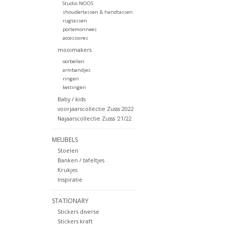
Studio NOOS
shoudertassen & handtassen
rugtassen
portemonnees
accessoires
mooimakers
oorbellen
armbandjes
ringen
kettingen
Baby / kids
voorjaarscollectie Zusss 2022
Najaarscollectie Zusss '21/22
MEUBELS
Stoelen
Banken / tafeltjes
Krukjes
Inspiratie
STATIONARY
Stickers diverse
Stickers kraft