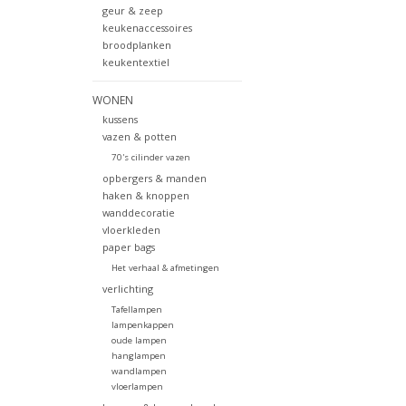
geur & zeep
keukenaccessoires
broodplanken
keukentextiel
WONEN
kussens
vazen & potten
70's cilinder vazen
opbergers & manden
haken & knoppen
wanddecoratie
vloerkleden
paper bags
Het verhaal & afmetingen
verlichting
Tafellampen
lampenkappen
oude lampen
hanglampen
wandlampen
vloerlampen