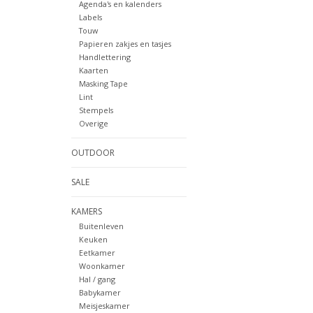
Agenda's en kalenders
Labels
Touw
Papieren zakjes en tasjes
Handlettering
Kaarten
Masking Tape
Lint
Stempels
Overige
OUTDOOR
SALE
KAMERS
Buitenleven
Keuken
Eetkamer
Woonkamer
Hal / gang
Babykamer
Meisjeskamer