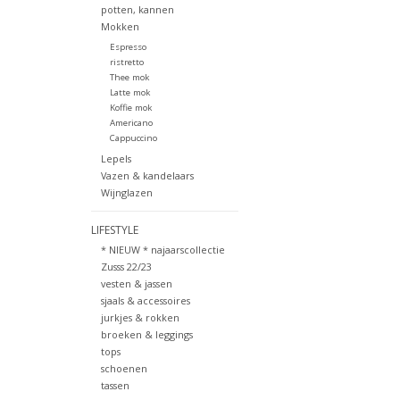
potten, kannen
Mokken
Espresso
ristretto
Thee mok
Latte mok
Koffie mok
Americano
Cappuccino
Lepels
Vazen & kandelaars
Wijnglazen
LIFESTYLE
* NIEUW * najaarscollectie
Zusss 22/23
vesten & jassen
sjaals & accessoires
jurkjes & rokken
broeken & leggings
tops
schoenen
tassen