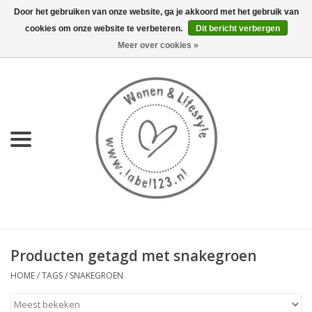
Door het gebruiken van onze website, ga je akkoord met het gebruik van
cookies om onze website te verbeteren.
Dit bericht verbergen
0 Artikelen - €0,00
Meer over cookies »
Home
NIEUW
KEUKEN
WONEN
70's servies HKliving
Producten getagd met snakegroen
LIFESTYLE
HOME
/
TAGS
/
SNAKEGROEN
MEUBELS