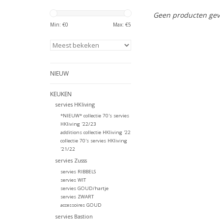
Geen producten gev
Min: €
0
Max: €
5
NIEUW
KEUKEN
servies HKliving
*NIEUW* collectie 70's servies
HKliving '22/23
additions collectie HKliving '22
collectie 70's servies HKliving
'21/22
servies Zusss
servies RIBBELS
servies WIT
servies GOUD/hartje
servies ZWART
accessoires GOUD
servies Bastion