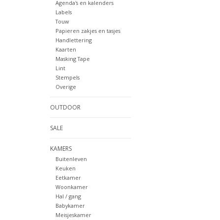
Agenda's en kalenders
Labels
Touw
Papieren zakjes en tasjes
Handlettering
Kaarten
Masking Tape
Lint
Stempels
Overige
OUTDOOR
SALE
KAMERS
Buitenleven
Keuken
Eetkamer
Woonkamer
Hal / gang
Babykamer
Meisjeskamer