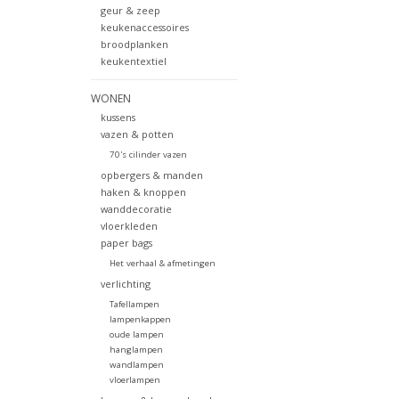
geur & zeep
keukenaccessoires
broodplanken
keukentextiel
WONEN
kussens
vazen & potten
70's cilinder vazen
opbergers & manden
haken & knoppen
wanddecoratie
vloerkleden
paper bags
Het verhaal & afmetingen
verlichting
Tafellampen
lampenkappen
oude lampen
hanglampen
wandlampen
vloerlampen