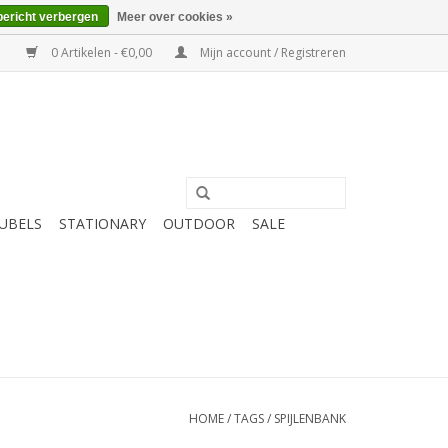
bericht verbergen
Meer over cookies »
0 Artikelen - €0,00
Mijn account / Registreren
UBELS
STATIONARY
OUTDOOR
SALE
HOME
/
TAGS
/
SPIJLENBANK