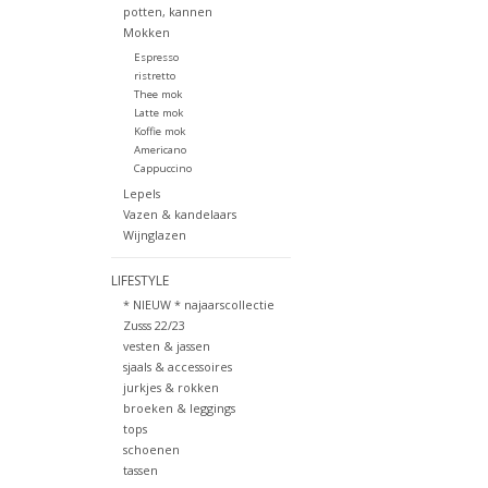
potten, kannen
Mokken
Espresso
ristretto
Thee mok
Latte mok
Koffie mok
Americano
Cappuccino
Lepels
Vazen & kandelaars
Wijnglazen
LIFESTYLE
* NIEUW * najaarscollectie
Zusss 22/23
vesten & jassen
sjaals & accessoires
jurkjes & rokken
broeken & leggings
tops
schoenen
tassen