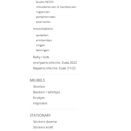
Studio NOOS
shoudertassen & handtassen
rugtassen
portemonnees
accessoires
mooimakers
oorbellen
armbandjes
ringen
kettingen
Baby / kids
voorjaarscollectie Zusss 2022
Najaarscollectie Zusss '21/22
MEUBELS
Stoelen
Banken / tafeltjes
Krukjes
Inspiratie
STATIONARY
Stickers diverse
Stickers kraft