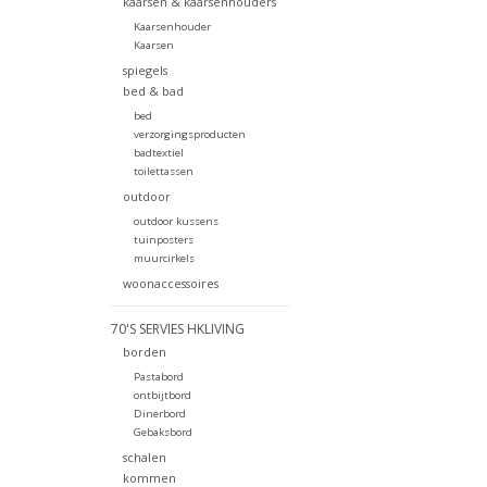
kaarsen & kaarsenhouders
Kaarsenhouder
Kaarsen
spiegels
bed & bad
bed
verzorgingsproducten
badtextiel
toilettassen
outdoor
outdoor kussens
tuinposters
muurcirkels
woonaccessoires
70'S SERVIES HKLIVING
borden
Pastabord
ontbijtbord
Dinerbord
Gebaksbord
schalen
kommen