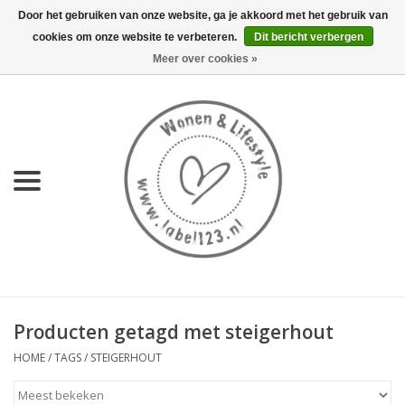
Door het gebruiken van onze website, ga je akkoord met het gebruik van
cookies om onze website te verbeteren.
Dit bericht verbergen
0 Artikelen - €0,00
Meer over cookies »
Home
NIEUW
KEUKEN
WONEN
70's servies HKliving
Producten getagd met steigerhout
LIFESTYLE
HOME
/
TAGS
/
STEIGERHOUT
MEUBELS