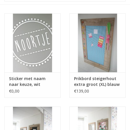
STATIONARY
OUTDOOR
SALE
KAMERS
ALGEMEEN
Sticker met naam
Prikbord steigerhout
naar keuze, wit
extra groot (XL) blauw
€0,00
€139,00
Merken