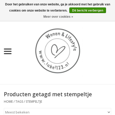
Door het gebruiken van onze website, ga je akkoord met het gebruik van
cookies om onze website te verbeteren.
Dit bericht verbergen
0 Artikelen - €0,00
Meer over cookies »
Home
NIEUW
KEUKEN
WONEN
70's servies HKliving
Producten getagd met stempeltje
LIFESTYLE
HOME
/
TAGS
/
STEMPELTJE
MEUBELS