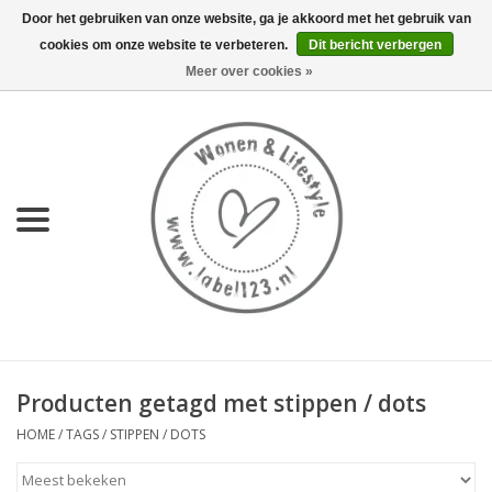
Door het gebruiken van onze website, ga je akkoord met het gebruik van
cookies om onze website te verbeteren.
Dit bericht verbergen
0 Artikelen - €0,00
Meer over cookies »
Home
NIEUW
KEUKEN
WONEN
70's servies HKliving
Producten getagd met stippen / dots
LIFESTYLE
HOME
/
TAGS
/
STIPPEN / DOTS
MEUBELS