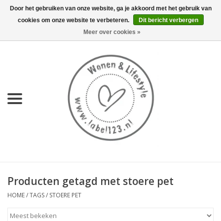
Door het gebruiken van onze website, ga je akkoord met het gebruik van
cookies om onze website te verbeteren.
Dit bericht verbergen
0 Artikelen - €0,00
Meer over cookies »
Home
NIEUW
KEUKEN
WONEN
70's servies HKliving
Producten getagd met stoere pet
LIFESTYLE
HOME
/
TAGS
/
STOERE PET
MEUBELS