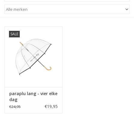
STATIONARY
OUTDOOR
SALE
SALE
KAMERS
ALGEMEEN
paraplu lang - vier elke
Merken
dag
€19,95
€24,95