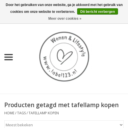
Door het gebruiken van onze website, ga je akkoord met het gebruik van
cookies om onze website te verbeteren.
Dit bericht verbergen
0 Artikelen - €0,00
Meer over cookies »
Home
NIEUW
KEUKEN
WONEN
70's servies HKliving
Producten getagd met tafellamp kopen
LIFESTYLE
HOME
/
TAGS
/
TAFELLAMP KOPEN
MEUBELS