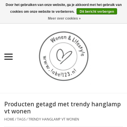
Door het gebruiken van onze website, ga je akkoord met het gebruik van
cookies om onze website te verbeteren.
Dit bericht verbergen
0 Artikelen - €0,00
Meer over cookies »
Home
NIEUW
KEUKEN
WONEN
70's servies HKliving
Producten getagd met trendy hanglamp
LIFESTYLE
vt wonen
HOME
/
TAGS
/
TRENDY HANGLAMP VT WONEN
MEUBELS