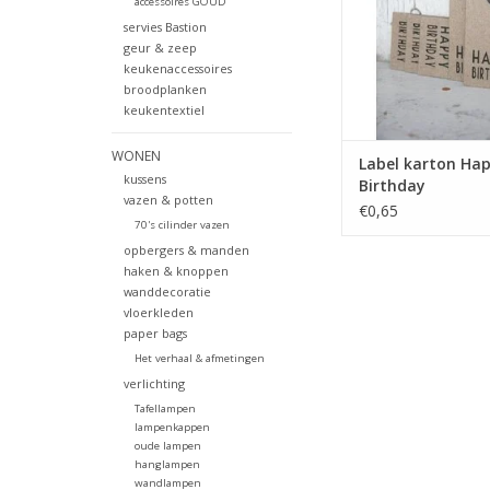
accessoires GOUD
TOEVOEGEN AAN WI
servies Bastion
geur & zeep
keukenaccessoires
broodplanken
keukentextiel
WONEN
Label karton Ha
kussens
Birthday
vazen & potten
€0,65
70's cilinder vazen
opbergers & manden
haken & knoppen
wanddecoratie
vloerkleden
paper bags
Het verhaal & afmetingen
verlichting
Tafellampen
lampenkappen
oude lampen
hanglampen
wandlampen