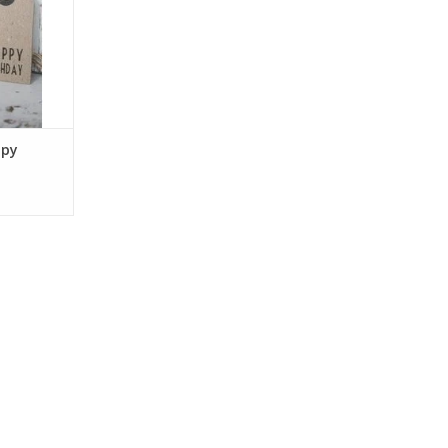
NKELWAGEN
ppy