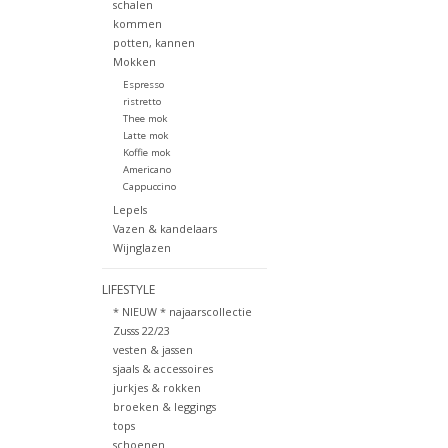
schalen
kommen
potten, kannen
Mokken
Espresso
ristretto
Thee mok
Latte mok
Koffie mok
Americano
Cappuccino
Lepels
Vazen & kandelaars
Wijnglazen
LIFESTYLE
* NIEUW * najaarscollectie
Zusss 22/23
vesten & jassen
sjaals & accessoires
jurkjes & rokken
broeken & leggings
tops
schoenen