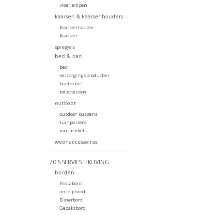
vloerlampen
kaarsen & kaarsenhouders
Kaarsenhouder
Kaarsen
spiegels
bed & bad
bed
verzorgingsproducten
badtextiel
toilettassen
outdoor
outdoor kussens
tuinposters
muurcirkels
woonaccessoires
70'S SERVIES HKLIVING
borden
Pastabord
ontbijtbord
Dinerbord
Gebaksbord