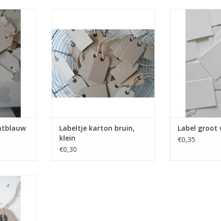
 label voor
Mooi stevig kartonnen labeltje
Mooi stevig kar
 pakketje,
voor aan een cadeautje of
aan een cadea
e, etc
pakketje.
pakk
Decoreer het met een van onze
Label123 heeft
NKELWAGEN
stempels.
assortiment lab
Label123 heeft een uitgebreid
TOEVOEGEN AA
assortiment labels op voorraad.
TOEVOEGEN AAN WINKELWAGEN
chtblauw
Labeltje karton bruin,
Label groot 
klein
€0,35
€0,30
 label voor
 pakketje!
uitgebreid
p voorraad.