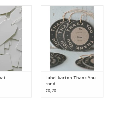
tonnen label voor
Mooi stevig kartonnen label voor
utje, kaart of
aan een cadeautje of pakketje.
etje.
Hoe origineel kan je iemand
 een uitgebreid
bedanken!
els op voorraad.
Label123 heeft een uitgebreid
assortiment labels op voorraad.
N WINKELWAGEN
TOEVOEGEN AAN WINKELWAGEN
wit
Label karton Thank You
rond
€0,70