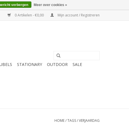
bericht verbergen
Meer over cookies »
0 Artikelen - €0,00
Mijn account / Registreren
UBELS
STATIONARY
OUTDOOR
SALE
HOME
/
TAGS
/
VERJAARDAG