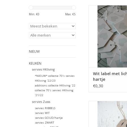
Mooi stevig kartonnen
aan een cadeautje of
Min: €
0
Max: €
5
(geboorte)kaartj
TOEVOEGEN AAN WI
NIEUW
KEUKEN
servies HKliving
Wit label met li
*NIEUW* collectie 70's servies
hartje
HKliving '22/23
€0,30
additions collectie HKliving '22
collectie 70's servies HKliving
'21/22
servies Zusss
Mooi stevig kartonnen
servies RIBBELS
aan een cadeautje of
servies WIT
Label123 heeft een 
servies GOUD/hartje
assortiment labels o
servies ZWART