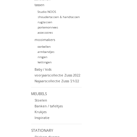
tassen
Studio NOOS
shoudertassen & handtassen
rugtassen
portemonnees
accessoires
mooimakers
oorbellen
armbandjes
ringen
kettingen
Baby / kids
voorjaarscollectie Zusss 2022
Najaarscollectie Zusss '21/22
MEUBELS
Stoelen
Banken / tafeltjes
Krukjes
Inspiratie
STATIONARY
Stickers diverse