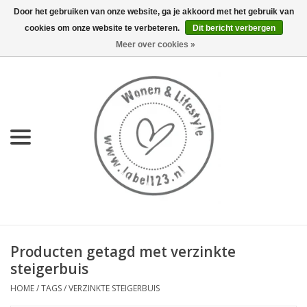
Door het gebruiken van onze website, ga je akkoord met het gebruik van
cookies om onze website te verbeteren.
Dit bericht verbergen
0 Artikelen - €0,00
Meer over cookies »
Home
NIEUW
KEUKEN
WONEN
70's servies HKliving
Producten getagd met verzinkte
LIFESTYLE
steigerbuis
HOME
/
TAGS
/
VERZINKTE STEIGERBUIS
MEUBELS