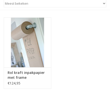
STATIONARY
OUTDOOR
SALE
KAMERS
ALGEMEEN
Rol kraft inpakpapier
met frame
Merken
€124,95