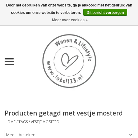
Door het gebruiken van onze website, ga je akkoord met het gebruik van
cookies om onze website te verbeteren.
Dit bericht verbergen
0 Artikelen - €0,00
Meer over cookies »
Home
NIEUW
KEUKEN
WONEN
70's servies HKliving
Producten getagd met vestje mosterd
LIFESTYLE
HOME
/
TAGS
/
VESTJE MOSTERD
MEUBELS