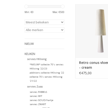
Wat een gave supe
vloerlamp van HK
Min: €
0
Max: €
500
TOEVOEGEN AAN WI
NIEUW
KEUKEN
servies HKliving
Retro conus vloe
*NIEUW* collectie 70's servies
- cream
HKliving '22/23
€475,00
additions collectie HKliving '22
collectie 70's servies HKliving
'21/22
servies Zusss
servies RIBBELS
servies WIT
servies GOUD/hartje
servies ZWART