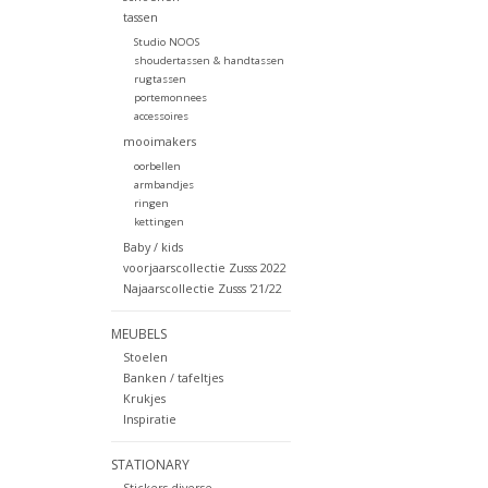
tassen
Studio NOOS
shoudertassen & handtassen
rugtassen
portemonnees
accessoires
mooimakers
oorbellen
armbandjes
ringen
kettingen
Baby / kids
voorjaarscollectie Zusss 2022
Najaarscollectie Zusss '21/22
MEUBELS
Stoelen
Banken / tafeltjes
Krukjes
Inspiratie
STATIONARY
Stickers diverse