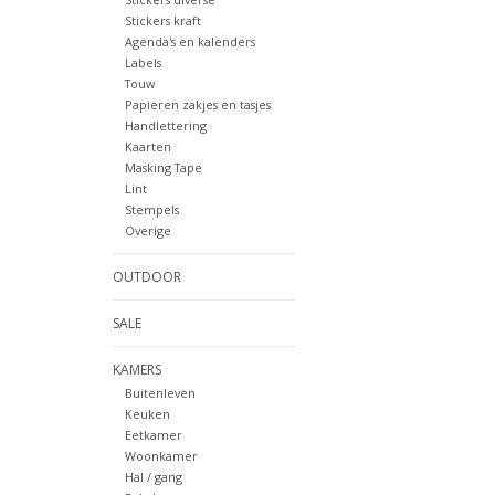
Stickers kraft
Agenda's en kalenders
Labels
Touw
Papieren zakjes en tasjes
Handlettering
Kaarten
Masking Tape
Lint
Stempels
Overige
OUTDOOR
SALE
KAMERS
Buitenleven
Keuken
Eetkamer
Woonkamer
Hal / gang