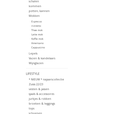
schalen
kommen
potten, kannen
Mokken
Espresso
ristretto
Thee mok
Latte mok
Koffie mok
Americano
Cappuccino
Lepels
Vazen & kandelaars
Wijnglazen
LIFESTYLE
* NIEUW * najaarscollectie
Zusss 22/23
vesten & jassen
sjaals & accessoires
jurkjes & rokken
broeken & leggings
tops
schoenen