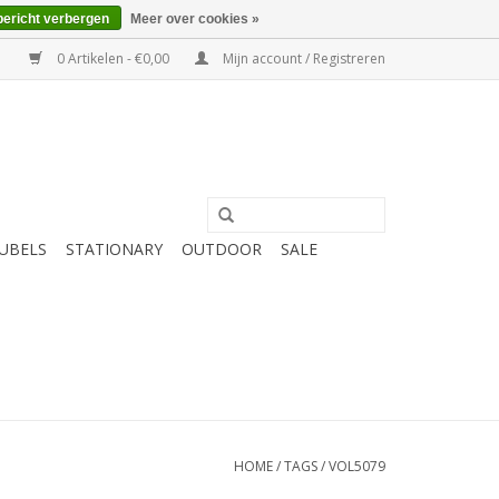
bericht verbergen
Meer over cookies »
0 Artikelen - €0,00
Mijn account / Registreren
UBELS
STATIONARY
OUTDOOR
SALE
HOME
/
TAGS
/
VOL5079