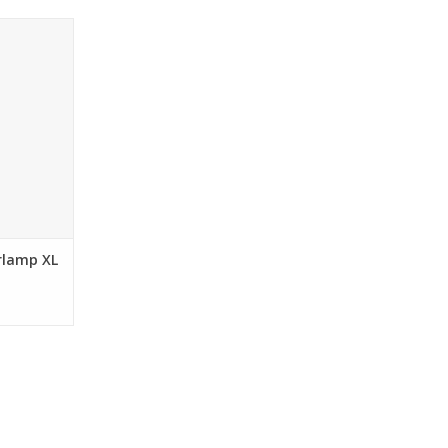
r grote
 Living
NKELWAGEN
rlamp XL