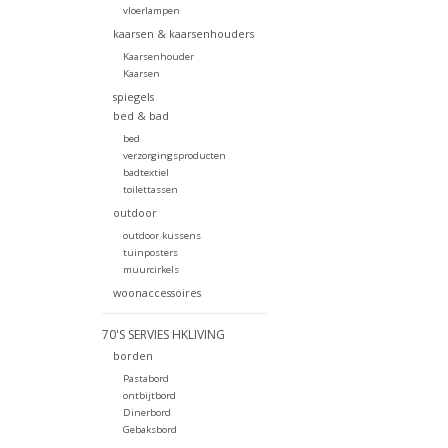
vloerlampen
kaarsen & kaarsenhouders
Kaarsenhouder
Kaarsen
spiegels
bed & bad
bed
verzorgingsproducten
badtextiel
toilettassen
outdoor
outdoor kussens
tuinposters
muurcirkels
woonaccessoires
70'S SERVIES HKLIVING
borden
Pastabord
ontbijtbord
Dinerbord
Gebaksbord