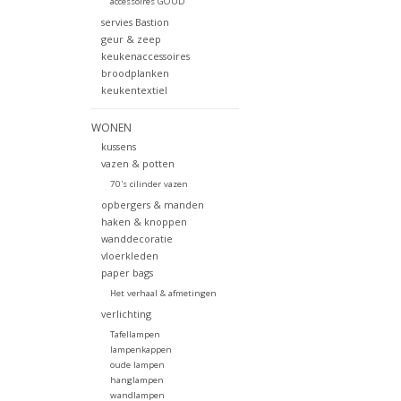
accessoires GOUD
servies Bastion
geur & zeep
keukenaccessoires
broodplanken
keukentextiel
WONEN
kussens
vazen & potten
70's cilinder vazen
opbergers & manden
haken & knoppen
wanddecoratie
vloerkleden
paper bags
Het verhaal & afmetingen
verlichting
Tafellampen
lampenkappen
oude lampen
hanglampen
wandlampen