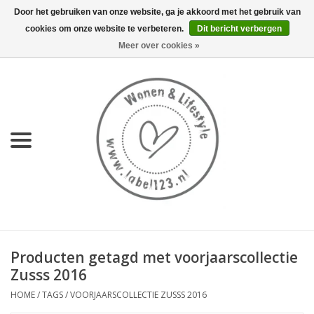
Door het gebruiken van onze website, ga je akkoord met het gebruik van
cookies om onze website te verbeteren.
Dit bericht verbergen
0 Artikelen - €0,00
Meer over cookies »
Home
NIEUW
KEUKEN
WONEN
70's servies HKliving
Producten getagd met voorjaarscollectie
LIFESTYLE
Zusss 2016
HOME
/
TAGS
/
VOORJAARSCOLLECTIE ZUSSS 2016
MEUBELS