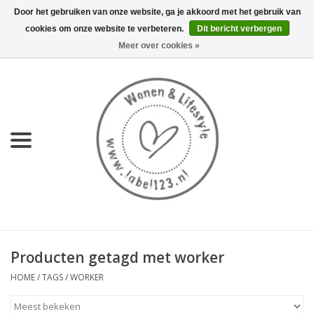
Door het gebruiken van onze website, ga je akkoord met het gebruik van
cookies om onze website te verbeteren.
Dit bericht verbergen
0 Artikelen - €0,00
Meer over cookies »
Home
NIEUW
KEUKEN
WONEN
70's servies HKliving
Producten getagd met worker
LIFESTYLE
HOME
/
TAGS
/
WORKER
MEUBELS