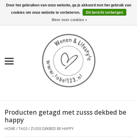
Door het gebruiken van onze website, ga je akkoord met het gebruik van
cookies om onze website te verbeteren.
Dit bericht verbergen
0 Artikelen - €0,00
Meer over cookies »
Home
NIEUW
KEUKEN
WONEN
70's servies HKliving
Producten getagd met zusss dekbed be
LIFESTYLE
happy
HOME
/
TAGS
/
ZUSSS DEKBED BE HAPPY
MEUBELS