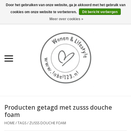
Door het gebruiken van onze website, ga je akkoord met het gebruik van
cookies om onze website te verbeteren.
Dit bericht verbergen
0 Artikelen - €0,00
Meer over cookies »
Home
NIEUW
KEUKEN
WONEN
70's servies HKliving
Producten getagd met zusss douche
LIFESTYLE
foam
HOME
/
TAGS
/
ZUSSS DOUCHE FOAM
MEUBELS