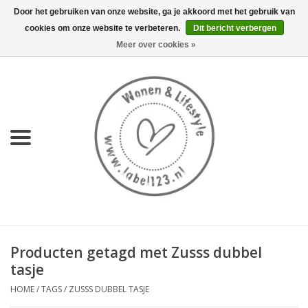
Door het gebruiken van onze website, ga je akkoord met het gebruik van
cookies om onze website te verbeteren.
Dit bericht verbergen
0 Artikelen - €0,00
Meer over cookies »
Home
NIEUW
KEUKEN
WONEN
70's servies HKliving
Producten getagd met Zusss dubbel
LIFESTYLE
tasje
HOME
/
TAGS
/
ZUSSS DUBBEL TASJE
MEUBELS