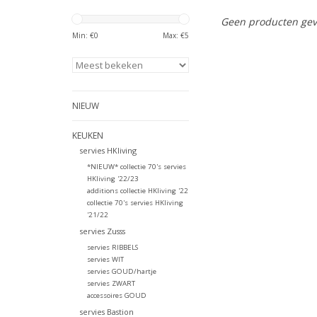
Geen producten gev
Min: €
0
Max: €
5
NIEUW
KEUKEN
servies HKliving
*NIEUW* collectie 70's servies
HKliving '22/23
additions collectie HKliving '22
collectie 70's servies HKliving
'21/22
servies Zusss
servies RIBBELS
servies WIT
servies GOUD/hartje
servies ZWART
accessoires GOUD
servies Bastion