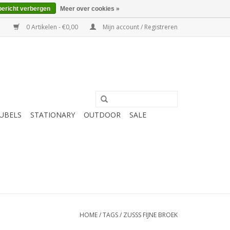
bericht verbergen
Meer over cookies »
0 Artikelen - €0,00
Mijn account / Registreren
UBELS
STATIONARY
OUTDOOR
SALE
HOME
/
TAGS
/
ZUSSS FIJNE BROEK