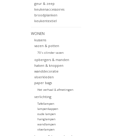
geur & zeep
keukenaccessoires
broodplanken
keukentextiel
WONEN
kussens
vazen & potten
70's cilinder vazen
opbergers & manden
haken & knoppen
wanddecoratie
vloerkleden
paper bags
Het verhaal & afmetingen
verlichting
Tafellampen
lampenkappen
oude lampen
hanglampen
wandlampen
vloerlampen