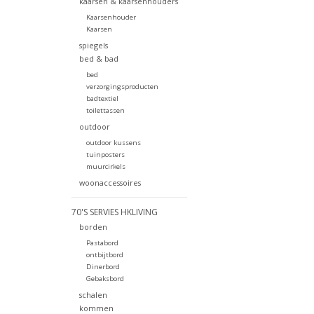
kaarsen & kaarsenhouders
Kaarsenhouder
Kaarsen
spiegels
bed & bad
bed
verzorgingsproducten
badtextiel
toilettassen
outdoor
outdoor kussens
tuinposters
muurcirkels
woonaccessoires
70'S SERVIES HKLIVING
borden
Pastabord
ontbijtbord
Dinerbord
Gebaksbord
schalen
kommen