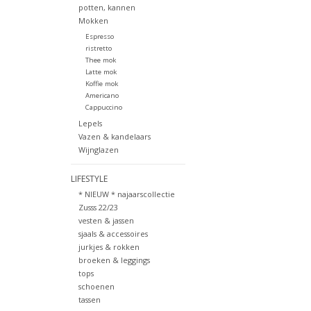
potten, kannen
Mokken
Espresso
ristretto
Thee mok
Latte mok
Koffie mok
Americano
Cappuccino
Lepels
Vazen & kandelaars
Wijnglazen
LIFESTYLE
* NIEUW * najaarscollectie
Zusss 22/23
vesten & jassen
sjaals & accessoires
jurkjes & rokken
broeken & leggings
tops
schoenen
tassen