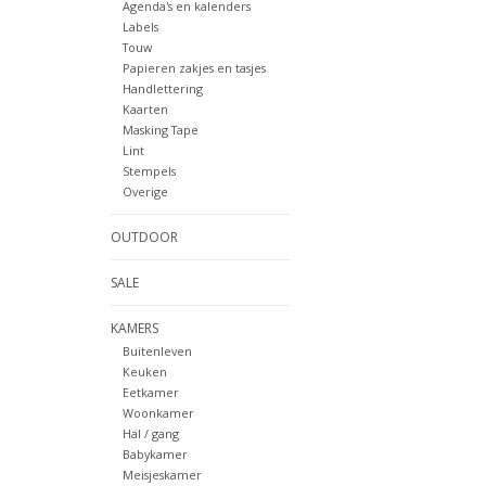
Agenda's en kalenders
Labels
Touw
Papieren zakjes en tasjes
Handlettering
Kaarten
Masking Tape
Lint
Stempels
Overige
OUTDOOR
SALE
KAMERS
Buitenleven
Keuken
Eetkamer
Woonkamer
Hal / gang
Babykamer
Meisjeskamer