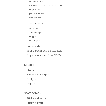
Studio NOOS
shoudertassen & handtassen
rugtassen
portemonnees
accessoires
mooimakers
oorbellen
armbandjes
ringen
kettingen
Baby / kids
voorjaarscollectie Zusss 2022
Najaarscollectie Zusss '21/22
MEUBELS
Stoelen
Banken / tafeltjes
Krukjes
Inspiratie
STATIONARY
Stickers diverse
Stickers kraft