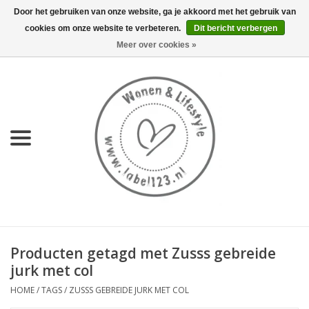
Door het gebruiken van onze website, ga je akkoord met het gebruik van
cookies om onze website te verbeteren.
Dit bericht verbergen
0 Artikelen - €0,00
Meer over cookies »
Home
NIEUW
KEUKEN
WONEN
70's servies HKliving
Producten getagd met Zusss gebreide
LIFESTYLE
jurk met col
HOME
/
TAGS
/
ZUSSS GEBREIDE JURK MET COL
MEUBELS