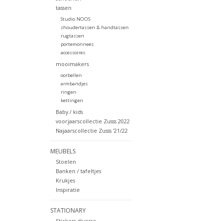
tassen
Studio NOOS
shoudertassen & handtassen
rugtassen
portemonnees
accessoires
mooimakers
oorbellen
armbandjes
ringen
kettingen
Baby / kids
voorjaarscollectie Zusss 2022
Najaarscollectie Zusss '21/22
MEUBELS
Stoelen
Banken / tafeltjes
Krukjes
Inspiratie
STATIONARY
Stickers diverse