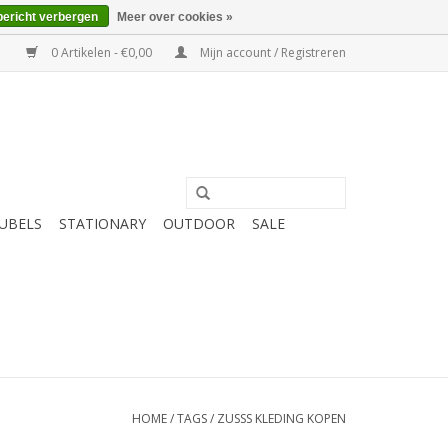
bericht verbergen
Meer over cookies »
0 Artikelen - €0,00
Mijn account / Registreren
UBELS
STATIONARY
OUTDOOR
SALE
HOME
/
TAGS
/
ZUSSS KLEDING KOPEN