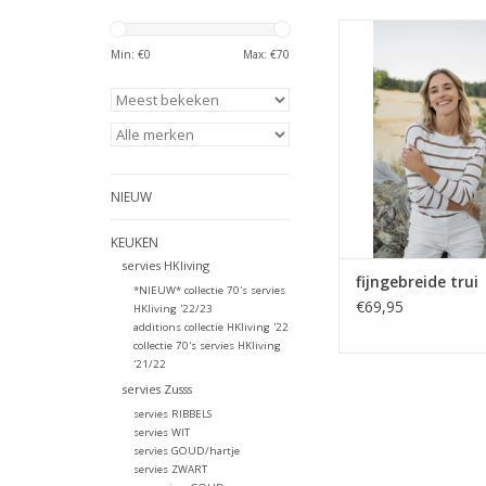
Gestreepte Zusss tru
breisel!
Min: €
0
Max: €
70
TOEVOEGEN AAN WI
NIEUW
KEUKEN
servies HKliving
fijngebreide trui
*NIEUW* collectie 70's servies
€69,95
HKliving '22/23
additions collectie HKliving '22
collectie 70's servies HKliving
'21/22
servies Zusss
servies RIBBELS
servies WIT
servies GOUD/hartje
servies ZWART