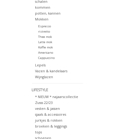
schalen
kommen
potten, kannen
Mokken
Espresso
ristretto
Thee mok
Latte mok
Koffie mok
Americano
Cappuccino
Lepels
Vazen & kandelaars
Wijnglazen
LIFESTYLE
* NIEUW * najaarscollectie
Zusss 22/23
vesten & jassen
sjaals & accessoires
jurkjes & rokken
broeken & leggings
tops
schoenen