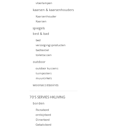
vloerlampen
kaarsen & kaarsenhouders
Kaarsenhouder
Kaarsen
spiegels
bed & bad
bed
verzorgingsproducten
badtextiel
toilettassen
outdoor
outdoor kussens
tuinposters
muurcirkels
woonaccessoires
70'S SERVIES HKLIVING
borden
Pastabord
ontbijtbord
Dinerbord
Gebaksbord