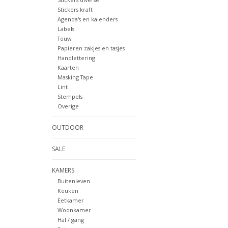
Stickers kraft
Agenda's en kalenders
Labels
Touw
Papieren zakjes en tasjes
Handlettering
Kaarten
Masking Tape
Lint
Stempels
Overige
OUTDOOR
SALE
KAMERS
Buitenleven
Keuken
Eetkamer
Woonkamer
Hal / gang