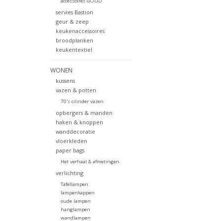
accessoires GOUD
servies Bastion
geur & zeep
keukenaccessoires
broodplanken
keukentextiel
WONEN
kussens
vazen & potten
70's cilinder vazen
opbergers & manden
haken & knoppen
wanddecoratie
vloerkleden
paper bags
Het verhaal & afmetingen
verlichting
Tafellampen
lampenkappen
oude lampen
hanglampen
wandlampen