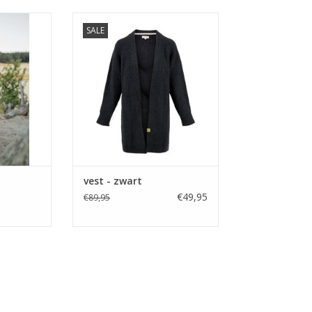
i van fijn
Mooie zwart vest van Zusss!
SALE
TOEVOEGEN AAN WINKELWAGEN
NKELWAGEN
vest - zwart
€49,95
€89,95