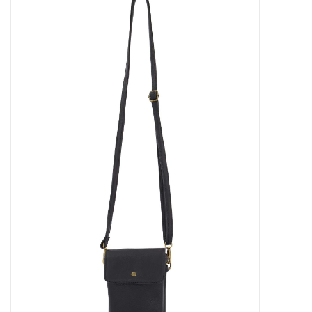
STATIONARY
OUTDOOR
SALE
KAMERS
ALGEMEEN
Merken