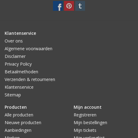
Afmetingen: 13 x 19,5 x 2cm
Materiaal: Veganistische leer (duurzaam)
Kleur:
zwart
Klantenservice
Over ons
Algemene voorwaarden
Disclaimer
Privacy Policy
Betaalmethoden
Verzenden & retourneren
Klantenservice
Sitemap
Producten
Mijn account
Alle producten
Registreren
Nieuwe producten
Mijn bestellingen
Aanbiedingen
Mijn tickets
Merken
Mijn verlanglijst