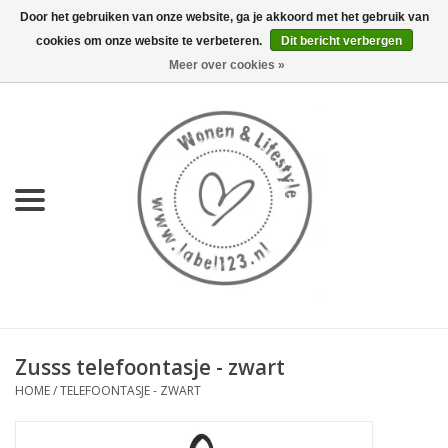
Door het gebruiken van onze website, ga je akkoord met het gebruik van
cookies om onze website te verbeteren.
Dit bericht verbergen
0 Artikelen - €0,00
Meer over cookies »
Home
NIEUW
KEUKEN
WONEN
70's servies HKliving
Zusss telefoontasje - zwart
LIFESTYLE
HOME
/
TELEFOONTASJE - ZWART
MEUBELS