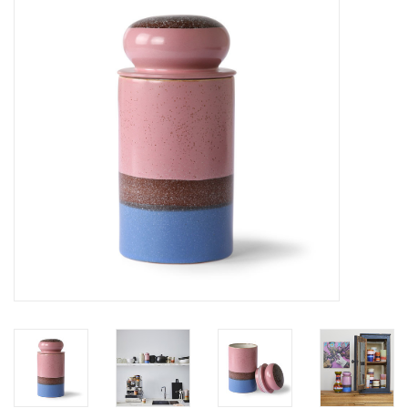
STATIONARY
OUTDOOR
SALE
KAMERS
ALGEMEEN
Merken