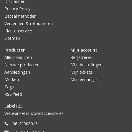
Het HK Living servies is compleet en breed doorgevoerd, met
Disclaimer
o.a. mokken, kopjes, theemokken, ontbijtborden, schalen en
Privacy Policy
noem maar op. Het leuke van HK Living is dat je het
Betaalmethoden
verschillende keramiek mooi met elkaar kunt combineren. Mix
Verzenden & retourneren
en Match!
Klantenservice
Sitemap
Producten
Mijn account
Alle producten
Registreren
Nieuwe producten
Mijn bestellingen
Aanbiedingen
Mijn tickets
Merken
Mijn verlanglijst
Tags
RSS-feed
Label123
Webwinkel in woonaccessoires
06-42908048