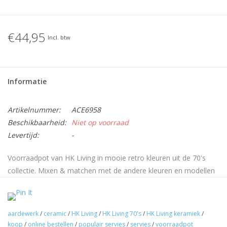
€44,95
Incl. btw
Informatie
Artikelnummer:
ACE6958
Beschikbaarheid:
Niet op voorraad
Levertijd:
-
Voorraadpot van HK Living in mooie retro kleuren uit de 70's
collectie. Mixen & matchen met de andere kleuren en modellen
maakt het wel extra stoer. De voorraadpot is vaatwasbestendig
maar niet magnetron bestendig. Deze voorraadpot maakt de
keuken stoer, gezellig en geeft een eigentijdse uitstraling. De
aardewerk
/
ceramic
/
HK Living
/
HK Living 70's
/
HK Living keramiek
/
Voorraadpotten zijn allemaal uniek door de handgemaakte
koop
/
online bestellen
/
populair servies
/
servies
/
voorraadpot