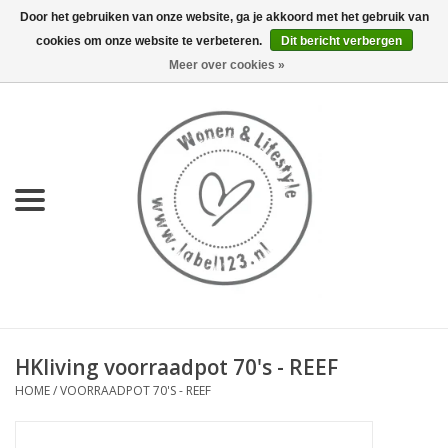
Door het gebruiken van onze website, ga je akkoord met het gebruik van
cookies om onze website te verbeteren.
Dit bericht verbergen
0 Artikelen - €0,00
Meer over cookies »
Home
NIEUW
KEUKEN
WONEN
70's servies HKliving
HKliving voorraadpot 70's - REEF
LIFESTYLE
HOME
/
VOORRAADPOT 70'S - REEF
MEUBELS