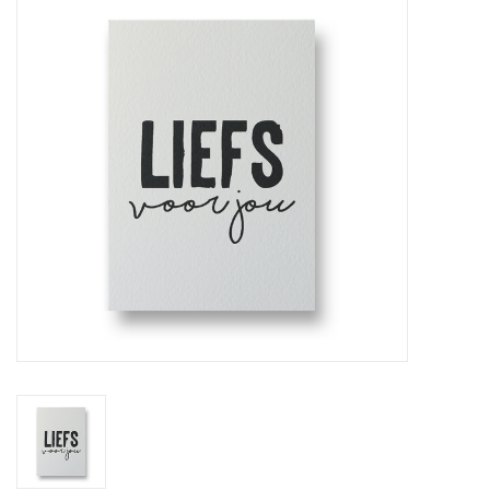
STATIONARY
OUTDOOR
SALE
KAMERS
ALGEMEEN
Merken