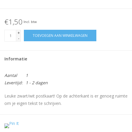
€1,50
Incl. btw
+
TOEVOEGEN AAN WINKELWAGEN
-
Informatie
Aantal
1
Levertijd:
1 - 2 dagen
Leuke zwart/wit postkaart! Op de achterkant is er genoeg ruimte
om je eigen tekst te schrijven.
Super leuk om iemand een persoonlijk kaartje te sturen of leuk
aan een cadeautje!