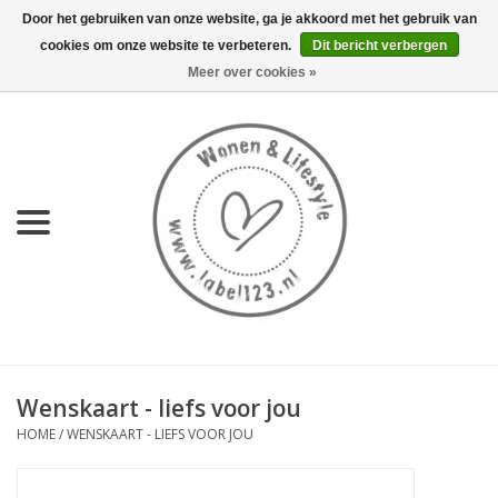
Door het gebruiken van onze website, ga je akkoord met het gebruik van
cookies om onze website te verbeteren.
Dit bericht verbergen
0 Artikelen - €0,00
Meer over cookies »
Home
NIEUW
KEUKEN
WONEN
70's servies HKliving
Wenskaart - liefs voor jou
LIFESTYLE
HOME
/
WENSKAART - LIEFS VOOR JOU
MEUBELS