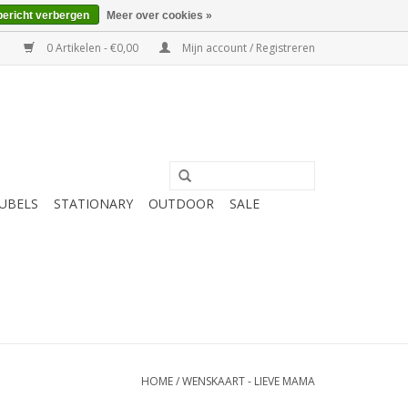
bericht verbergen
Meer over cookies »
0 Artikelen - €0,00
Mijn account / Registreren
UBELS
STATIONARY
OUTDOOR
SALE
HOME
/
WENSKAART - LIEVE MAMA