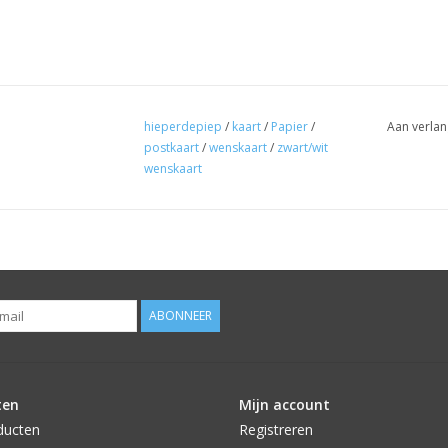
hieperdepiep
/
kaart
/
Papier
/
Aan verlan
postkaart
/
wenskaart
/
zwart/wit
wenskaart
ABONNEER
ten
Mijn account
ducten
Registreren