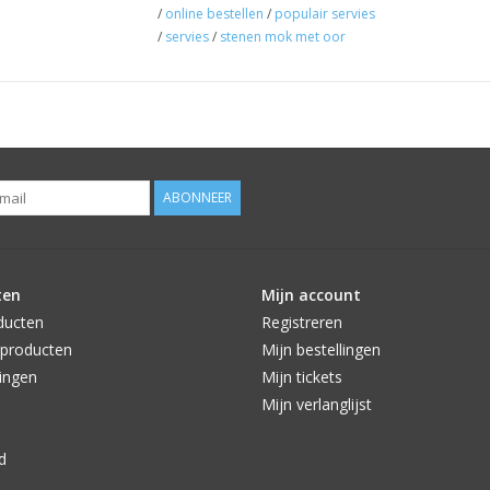
/
online bestellen
/
populair servies
/
servies
/
stenen mok met oor
ABONNEER
ten
Mijn account
ducten
Registreren
producten
Mijn bestellingen
ingen
Mijn tickets
Mijn verlanglijst
d