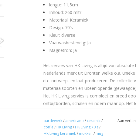
lengte: 11,5cm
Inhoud: 260 mltr
Materiaal: Keramiek
Design: 70's
Kleur: diverse
Vaatwasbestendig: Ja
Magnetron: Ja
Het servies van HK Living is altijd van absolute 
Nederlands merk uit Dronten welke o.a. unieke
etc. ontwerpt en laat produceren. De collectie
materiaalsoorten en uiteenlopende (gewaagde)
Het HK Living servies is compleet en breed do
ontbijtborden, schalen en noem maar op. Het leu
keramiek mooi met elkaar kunt combineren. Mi
aardewerk
/
americano
/
ceramic
/
Aan verlan
coffie
/
HK Living
/
HK Living 70's
/
HK Living keramiek
/
mokken
/
mug