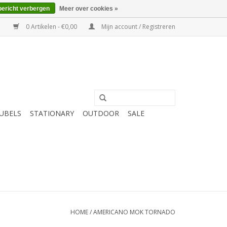
bericht verbergen
Meer over cookies »
0 Artikelen - €0,00
Mijn account / Registreren
UBELS
STATIONARY
OUTDOOR
SALE
HOME
/
AMERICANO MOK TORNADO