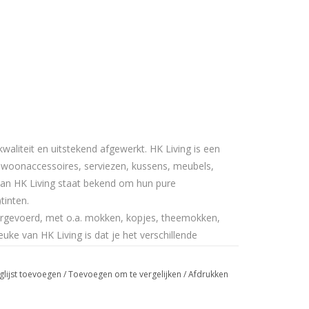
kwaliteit en uitstekend afgewerkt. HK Living is een
 woonaccessoires, serviezen, kussens, meubels,
 van HK Living staat bekend om hun pure
tinten.
orgevoerd, met o.a. mokken, kopjes, theemokken,
ke van HK Living is dat je het verschillende
x en Match!
glijst toevoegen
/
Toevoegen om te vergelijken
/
Afdrukken