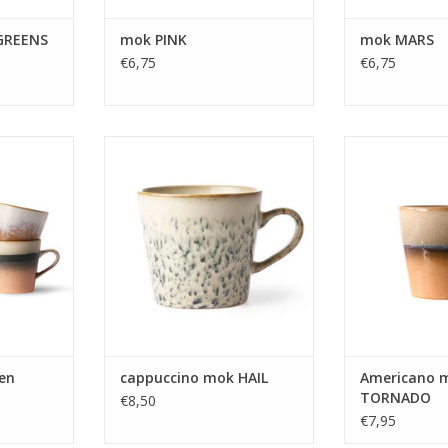
GREENS
mok PINK
mok MARS
€6,75
€6,75
n HK Living
Cappuccino mok van HK Living in
Americano mok 
 uit de 70's
mooie retro kleuren uit de 70's
mooie retro kle
collectie.
coll
NKELWAGEN
TOEVOEGEN AAN WINKELWAGEN
TOEVOEGEN AA
en
cappuccino mok HAIL
Americano 
TORNADO
€8,50
€7,95