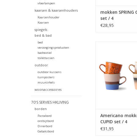
vloerlampen
kaarsen & kaarsenhouders
mokken SPRING 
Kaarsenhouder
set / 4
Kaarsen
€28,95
spiegels
bed & bad
bed
Americano mokken va
verzorgingsproducten
in mooie retro kleuren
badtextiel
collectie.
toilettassen
outdoor
TOEVOEGEN AAN WI
outdoor kussens
tuinposters
muurcirkels
woonaccessoires
70'S SERVIES HKLIVING
borden
Americano mokk
Pastabord
CUPID set / 4
ontbijtbord
Dinerbord
€31,95
Gebaksbord