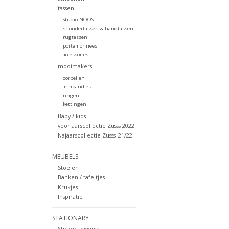
tassen
Studio NOOS
shoudertassen & handtassen
rugtassen
portemonnees
accessoires
mooimakers
oorbellen
armbandjes
ringen
kettingen
Baby / kids
voorjaarscollectie Zusss 2022
Najaarscollectie Zusss '21/22
MEUBELS
Stoelen
Banken / tafeltjes
Krukjes
Inspiratie
STATIONARY
Stickers diverse