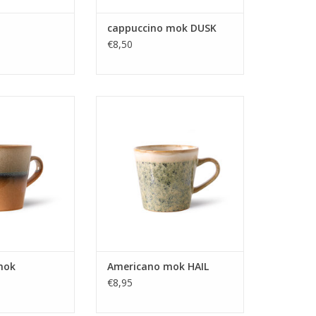
cappuccino mok DUSK
€8,50
van HK Living in
Americano mok van HK Living in
uren uit de 70's
mooie retro kleuren uit de 70's
ectie.
collectie.
N WINKELWAGEN
TOEVOEGEN AAN WINKELWAGEN
mok
Americano mok HAIL
€8,95