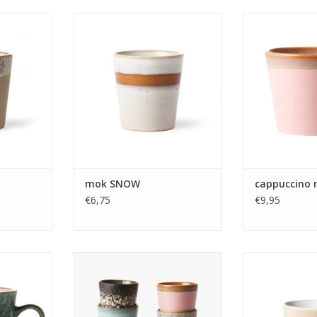
mooie retro
Mok van HK Living in mooie retro
Cappuccino mok 
collectie.
kleuren uit de 70's collectie.
mooie retro kle
coll
NKELWAGEN
TOEVOEGEN AAN WINKELWAGEN
TOEVOEGEN AA
mok SNOW
cappuccino 
€6,75
€9,95
K Living in
Mokken van HK Living in mooie
Americano mok 
uit de 70's
retro kleuren uit de 70's collectie.
mooie retro kle
coll
TOEVOEGEN AAN WINKELWAGEN
NKELWAGEN
TOEVOEGEN AA