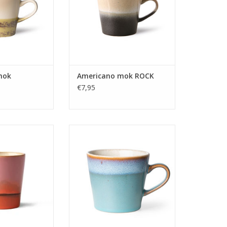
mok
Americano mok ROCK
€7,95
ng in mooie retro
Cappuccino mok van HK Living in
 70's collectie.
mooie retro kleuren uit de 70's
collectie.
N WINKELWAGEN
TOEVOEGEN AAN WINKELWAGEN