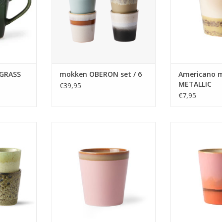
 GRASS
mokken OBERON set / 6
Americano 
METALLIC
€39,95
€7,95
g in mooie
Mok van HK Living in mooie retro
Mok van HK Livi
's collectie.
kleuren uit de 70's collectie.
kleuren uit de
NKELWAGEN
TOEVOEGEN AAN WINKELWAGEN
TOEVOEGEN AA