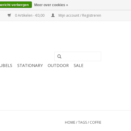
bericht verbergen
Meer over cookies »
0 Artikelen - €0,00
Mijn account / Registreren
UBELS
STATIONARY
OUTDOOR
SALE
HOME
/
TAGS
/
COFFIE