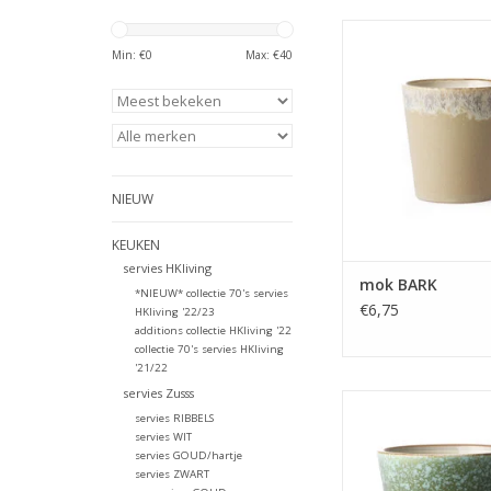
Mok van HK Living in 
kleuren uit de 70's 
Min: €
0
Max: €
40
TOEVOEGEN AAN WI
NIEUW
KEUKEN
servies HKliving
mok BARK
*NIEUW* collectie 70's servies
€6,75
HKliving '22/23
additions collectie HKliving '22
collectie 70's servies HKliving
'21/22
servies Zusss
Cappuccino mok van H
servies RIBBELS
mooie retro kleuren 
servies WIT
collectie.
servies GOUD/hartje
servies ZWART
TOEVOEGEN AAN WI