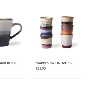
van HK Living in
Mokken van HK Living in mooie
uren uit de 70's
retro kleuren uit de 70's collectie.
ectie.
TOEVOEGEN AAN WINKELWAGEN
N WINKELWAGEN
 mok ROCK
mokken ORION set / 6
€39,95