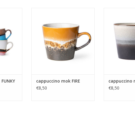
K Living in
Cappuccino mok van HK Living in
Cappuccino mok 
uit de 70's
mooie retro kleuren uit de 70's
mooie retro kle
collectie.
coll
NKELWAGEN
TOEVOEGEN AAN WINKELWAGEN
TOEVOEGEN AA
n FUNKY
cappuccino mok FIRE
cappuccino
€8,50
€8,50