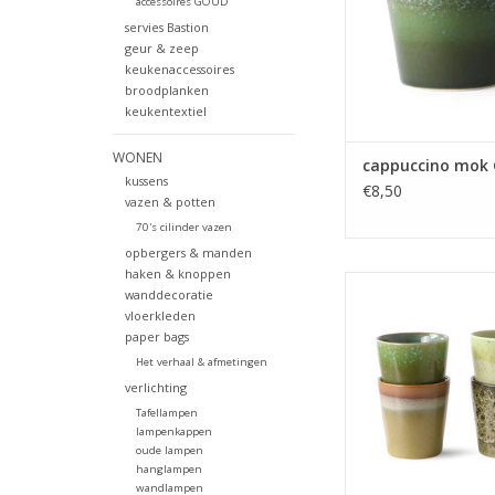
accessoires GOUD
servies Bastion
geur & zeep
keukenaccessoires
broodplanken
keukentextiel
WONEN
cappuccino mok
kussens
€8,50
vazen & potten
70's cilinder vazen
opbergers & manden
haken & knoppen
Mokken van HK Livin
wanddecoratie
retro kleuren uit de 70
vloerkleden
paper bags
TOEVOEGEN AAN WI
Het verhaal & afmetingen
verlichting
Tafellampen
lampenkappen
oude lampen
hanglampen
wandlampen