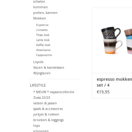
schalen
kommen
Espresso mokken van H
potten, kannen
mooie retro kleuren 
Mokken
collectie.
Espresso
ristretto
TOEVOEGEN AAN WI
Thee mok
Latte mok
Koffie mok
Americano
Cappuccino
Lepels
Vazen & kandelaars
Wijnglazen
espresso mokke
set / 4
LIFESTYLE
€19,95
* NIEUW * najaarscollectie
Zusss 22/23
vesten & jassen
sjaals & accessoires
jurkjes & rokken
broeken & leggings
tops
schoenen