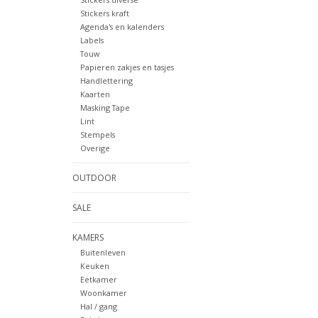
Stickers kraft
Agenda's en kalenders
Labels
Touw
Papieren zakjes en tasjes
Handlettering
Kaarten
Masking Tape
Lint
Stempels
Overige
OUTDOOR
SALE
KAMERS
Buitenleven
Keuken
Eetkamer
Woonkamer
Hal / gang