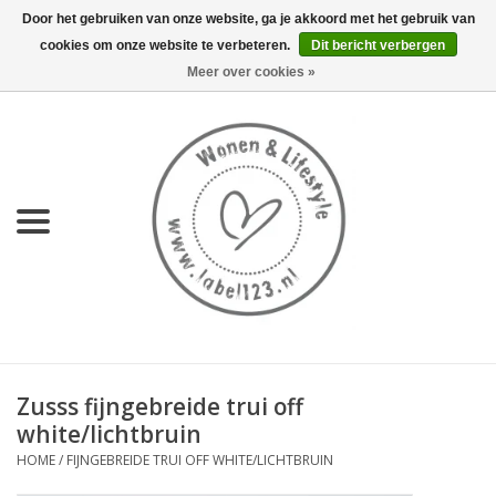
Door het gebruiken van onze website, ga je akkoord met het gebruik van
cookies om onze website te verbeteren.
Dit bericht verbergen
0 Artikelen - €0,00
Meer over cookies »
Home
NIEUW
KEUKEN
WONEN
70's servies HKliving
Zusss fijngebreide trui off
LIFESTYLE
white/lichtbruin
HOME
/
FIJNGEBREIDE TRUI OFF WHITE/LICHTBRUIN
MEUBELS