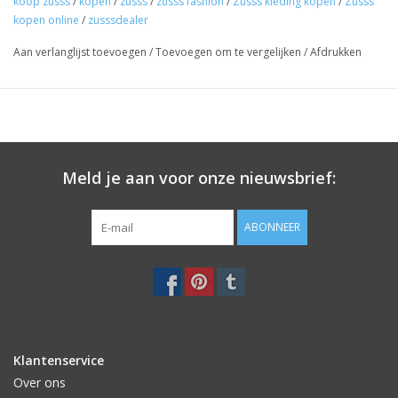
koop zusss
/
kopen
/
zusss
/
zusss fashion
/
Zusss kleding kopen
/
Zusss
bij de eigenschap van deze garens. Vind je dat jouw spencer iets
kopen online
/
zusssdealer
te veel gaat pillen? Houd de stof dan mooi met een kammetje
of een speciaal machientje dat het pillen kan verminderen.
Aan verlanglijst toevoegen
/
Toevoegen om te vergelijken
/
Afdrukken
Te verkrijgen in de maten S, M, L
Materiaal: 84% viscose / 16% polyamide
Kleur: lichtbruin
Meld je aan voor onze nieuwsbrief:
Door het item binnenstebuiten op 30 graden te wassen,
liggend te drogen en af en toe te luchten in plaats van wassen,
blijft het langer mooi.
ABONNEER
Klantenservice
Over ons