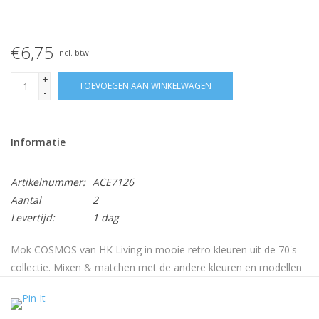
€6,75
Incl. btw
+
TOEVOEGEN AAN WINKELWAGEN
-
Informatie
Artikelnummer:
ACE7126
Aantal
2
Levertijd:
1 dag
Mok COSMOS van HK Living in mooie retro kleuren uit de 70's
collectie. Mixen & matchen met de andere kleuren en modellen
maakt het wel extra stoer. De mokken zijn magnetron en
vaatwasbestendig. Deze mok maakt de tafel/keuken stoer,