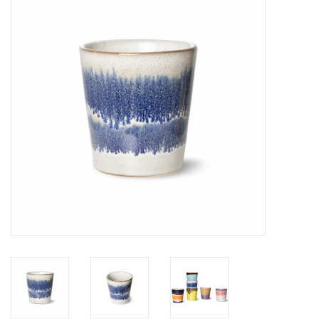
STATIONARY
OUTDOOR
SALE
KAMERS
ALGEMEEN
Merken