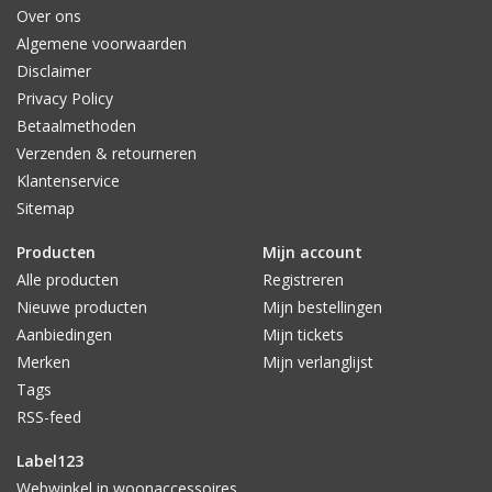
uiteenlopende (gewaagde)tinten.
Over ons
Het HK Living servies is compleet en breed doorgevoerd, met
Algemene voorwaarden
o.a. mokken, kopjes, theemokken, ontbijtborden, schalen en
Disclaimer
noem maar op. Het leuke van HK Living is dat je het
Privacy Policy
verschillende keramiek mooi met elkaar kunt combineren. Mix
Betaalmethoden
en Match!
Verzenden & retourneren
Klantenservice
Sitemap
Producten
Mijn account
Alle producten
Registreren
Nieuwe producten
Mijn bestellingen
Aanbiedingen
Mijn tickets
Merken
Mijn verlanglijst
Tags
RSS-feed
Label123
Webwinkel in woonaccessoires