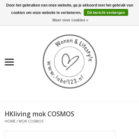
Door het gebruiken van onze website, ga je akkoord met het gebruik van
cookies om onze website te verbeteren.
Dit bericht verbergen
0 Artikelen - €0,00
Meer over cookies »
Home
NIEUW
KEUKEN
WONEN
70's servies HKliving
HKliving mok COSMOS
LIFESTYLE
HOME
/
MOK COSMOS
MEUBELS