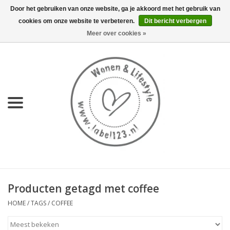
Door het gebruiken van onze website, ga je akkoord met het gebruik van
cookies om onze website te verbeteren.
Dit bericht verbergen
0 Artikelen - €0,00
Meer over cookies »
Home
NIEUW
KEUKEN
WONEN
70's servies HKliving
Producten getagd met coffee
LIFESTYLE
HOME
/
TAGS
/
COFFEE
MEUBELS