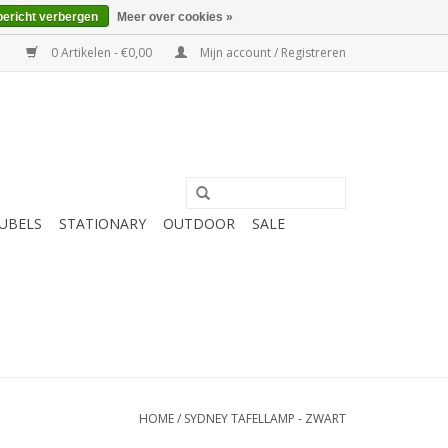
bericht verbergen
Meer over cookies »
0 Artikelen - €0,00
Mijn account / Registreren
UBELS
STATIONARY
OUTDOOR
SALE
HOME
/
SYDNEY TAFELLAMP - ZWART