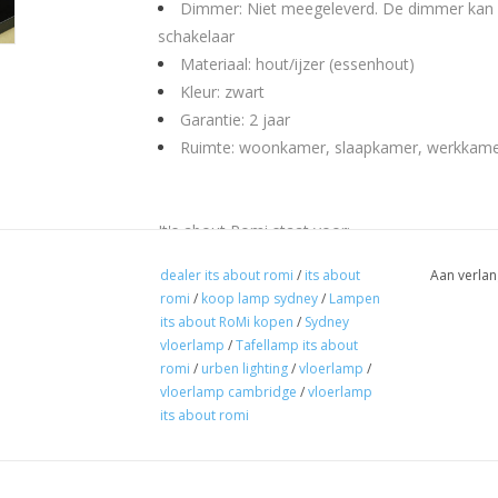
Dimmer: Niet meegeleverd. De dimmer kan w
schakelaar
Materiaal: hout/ijzer (essenhout)
Kleur: zwart
Garantie: 2 jaar
Ruimte: woonkamer, slaapkamer, werkkam
It's about Romi staat voor:
Pure materialen
dealer its about romi
/
its about
Aan verlan
ontwerp filosofie door stad (urben life A'da
romi
/
koop lamp sydney
/
Lampen
Sterke designs
its about RoMi kopen
/
Sydney
uitstekende kwaliteit
vloerlamp
/
Tafellamp its about
romi
Mooie verlichting voor een modern/industriee
/
urben lighting
/
vloerlamp
/
vloerlamp cambridge
/
vloerlamp
its about romi
Je kiest met It's about RoMi voor gegarandeerde