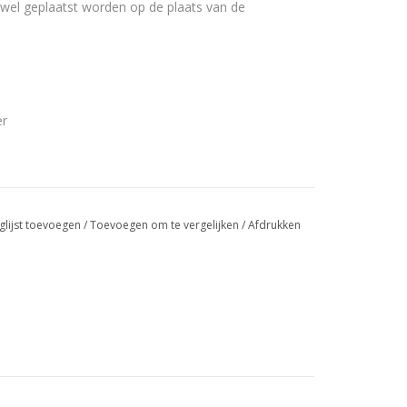
el geplaatst worden op de plaats van de
er
glijst toevoegen
/
Toevoegen om te vergelijken
/
Afdrukken
m) en natuur
l interieur
 kwaliteit waarvan je jaren plezier hebt!