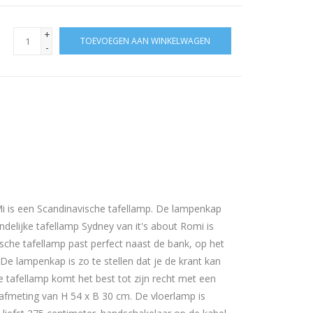
+
TOEVOEGEN AAN WINKELWAGEN
-
i is een Scandinavische tafellamp. De lampenkap
ndelijke tafellamp Sydney van it's about Romi is
sche tafellamp past perfect naast de bank, op het
De lampenkap is zo te stellen dat je de krant kan
e tafellamp komt het best tot zijn recht met een
afmeting van H 54 x B 30 cm. De vloerlamp is