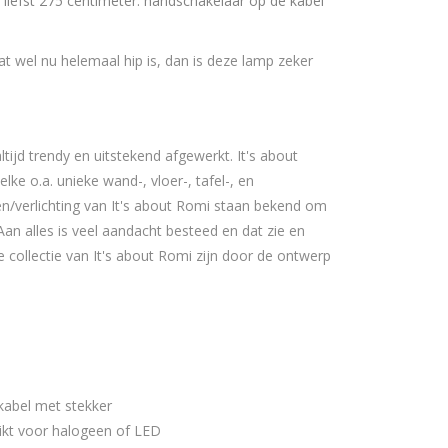
 liefst 275 centimeter. handschakelaar op de kabel
t wel nu helemaal hip is, dan is deze lamp zeker
altijd trendy en uitstekend afgewerkt.
It's about
e o.a. unieke wand-, vloer-, tafel-, en
/verlichting van It's about Romi staan bekend om
an alles is veel aandacht besteed en dat zie en
 collectie van It's about Romi zijn door de ontwerp
kabel met stekker
hikt voor halogeen of LED