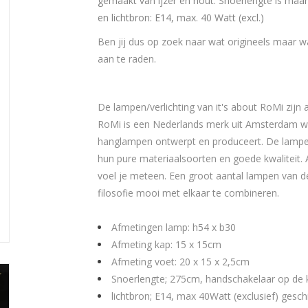
gemaakt van ijzer en hout. Snoerlengte is maar
en lichtbron: E14, max. 40 Watt (excl.)
Ben jij dus op zoek naar wat origineels maar wa
aan te raden.
De lampen/verlichting van it's about RoMi zijn 
RoMi is een Nederlands merk uit Amsterdam welk
hanglampen ontwerpt en produceert.
De lampen
hun pure materiaalsoorten en goede kwaliteit. A
voel je meteen. Een groot aantal lampen van de
filosofie mooi met elkaar te combineren.
Afmetingen lamp: h54 x b30
Afmeting kap: 15 x 15cm
Afmeting voet: 20 x 15 x 2,5cm
Snoerlengte; 275cm, handschakelaar op de 
lichtbron; E14, max 40Watt (exclusief) gesc