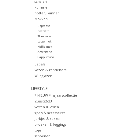
schalen
kommen
potten, kannen
Mokken
Espresso
ristretto
Thee mok
Latte mok
Koffie mok
Americano
Cappuccino
Lepels
Vazen & kandelaars
Wijnglazen
LIFESTYLE
* NIEUW * najaarscollectie
Zusss 22/23
vesten & jassen
sjaals & accessoires
jurkjes & rokken
broeken & leggings
tops
schoenen