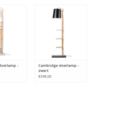
eeslamp voor al
De perfecte leeslamp voor al
boeken en/of
jouw mooie boeken en/of
hriften.
tijdschriften.
N WINKELWAGEN
TOEVOEGEN AAN WINKELWAGEN
loerlamp -
Cambridge vloerlamp -
zwart
€349,00