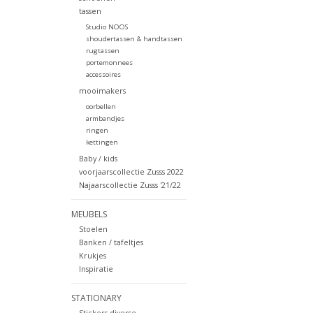
tassen
Studio NOOS
shoudertassen & handtassen
rugtassen
portemonnees
accessoires
mooimakers
oorbellen
armbandjes
ringen
kettingen
Baby / kids
voorjaarscollectie Zusss 2022
Najaarscollectie Zusss '21/22
MEUBELS
Stoelen
Banken / tafeltjes
Krukjes
Inspiratie
STATIONARY
Stickers diverse