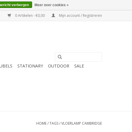
bericht verbergen
Meer over cookies »
0 Artikelen - €0,00
Mijn account / Registreren
UBELS
STATIONARY
OUTDOOR
SALE
HOME
/
TAGS
/
VLOERLAMP CAMBRIDGE