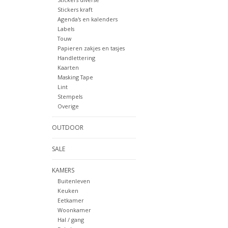
Stickers kraft
Agenda's en kalenders
Labels
Touw
Papieren zakjes en tasjes
Handlettering
Kaarten
Masking Tape
Lint
Stempels
Overige
OUTDOOR
SALE
KAMERS
Buitenleven
Keuken
Eetkamer
Woonkamer
Hal / gang