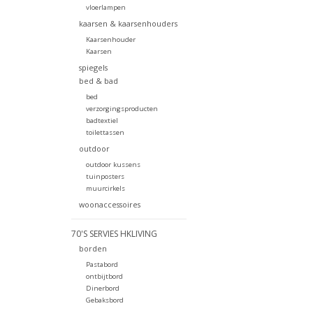
vloerlampen
kaarsen & kaarsenhouders
Kaarsenhouder
Kaarsen
spiegels
bed & bad
bed
verzorgingsproducten
badtextiel
toilettassen
outdoor
outdoor kussens
tuinposters
muurcirkels
woonaccessoires
70'S SERVIES HKLIVING
borden
Pastabord
ontbijtbord
Dinerbord
Gebaksbord