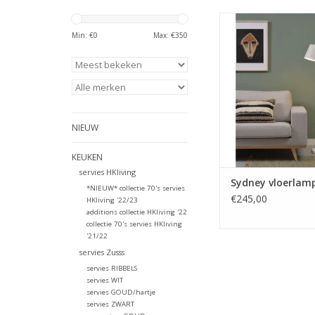
De perfecte vloer
sfeerverlichting 
Min: €
0
Max: €
350
woonkame
TOEVOEGEN AAN WI
NIEUW
KEUKEN
servies HKliving
Sydney vloerlamp
*NIEUW* collectie 70's servies
€245,00
HKliving '22/23
additions collectie HKliving '22
collectie 70's servies HKliving
'21/22
servies Zusss
servies RIBBELS
servies WIT
servies GOUD/hartje
servies ZWART