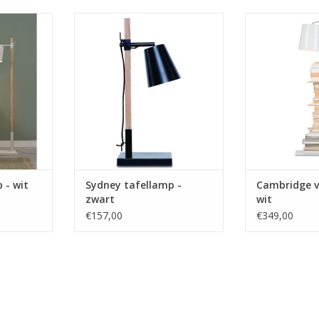
lamp als
De perfecte tafellamp als
De perfecte l
in jouw
sfeerverlichting in jouw
jouw mooie 
r
woonkamer
tijdsc
NKELWAGEN
TOEVOEGEN AAN WINKELWAGEN
TOEVOEGEN AA
 - wit
Sydney tafellamp -
Cambridge v
zwart
wit
€157,00
€349,00