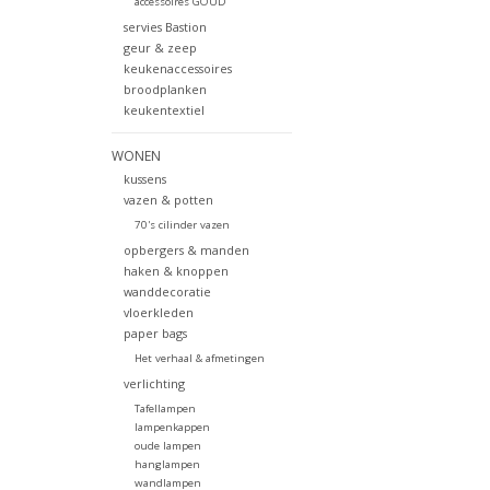
accessoires GOUD
servies Bastion
geur & zeep
keukenaccessoires
broodplanken
keukentextiel
WONEN
kussens
vazen & potten
70's cilinder vazen
opbergers & manden
haken & knoppen
wanddecoratie
vloerkleden
paper bags
Het verhaal & afmetingen
verlichting
Tafellampen
lampenkappen
oude lampen
hanglampen
wandlampen