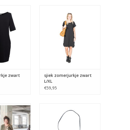
 en stoer jurkje
sjiek zomerjurkje met korte
aagbaar jersey.
mouwen en mooie halslijn uit de
voorjaarscollectie van Zusss!
N WINKELWAGEN
TOEVOEGEN AAN WINKELWAGEN
urkje zwart
sjiek zomerjurkje zwart
L/XL
€59,95
rkje met korte
Ketting / ceintuur leer met
 halslijn uit de
drukknoop.
ctie van Zusss!
TOEVOEGEN AAN WINKELWAGEN
N WINKELWAGEN