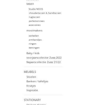
tassen
Studio NOOS
shoudertassen & handtassen
rugtassen
portemonnees
accessoires
mooimakers
oorbellen
armbandjes
ringen
kettingen
Baby / kids
voorjaarscollectie Zusss 2022
Najaarscollectie Zusss '21/22
MEUBELS
Stoelen
Banken / tafeltjes
Krukjes
Inspiratie
STATIONARY
Stickers diverse