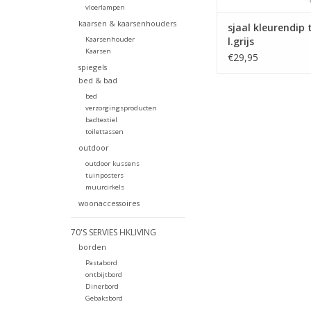
vloerlampen
kaarsen & kaarsenhouders
sjaal kleurendip
Kaarsenhouder
l.grijs
Kaarsen
€29,95
spiegels
bed & bad
bed
verzorgingsproducten
badtextiel
toilettassen
outdoor
outdoor kussens
tuinposters
muurcirkels
woonaccessoires
70'S SERVIES HKLIVING
borden
Pastabord
ontbijtbord
Dinerbord
Gebaksbord