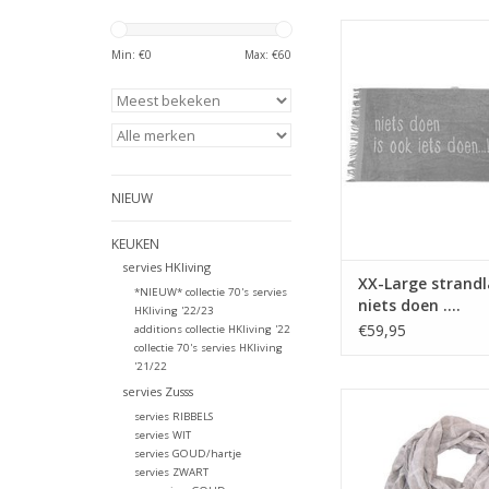
Extra XX-large stran
tekst 'niets doen is o
Min: €
0
Max: €
60
…!'.
TOEVOEGEN AAN WI
NIEUW
KEUKEN
servies HKliving
XX-Large strandl
*NIEUW* collectie 70's servies
niets doen ….
HKliving '22/23
€59,95
additions collectie HKliving '22
collectie 70's servies HKliving
'21/22
servies Zusss
Gaaf deze driehoek 
servies RIBBELS
'zomerse stof' afge
servies WIT
schelpenknoo
servies GOUD/hartje
servies ZWART
TOEVOEGEN AAN WI