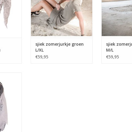
sjiek zomerjurkje groen
sjiek zomerj
u
L/XL
M/L
€59,95
€59,95
jaal welke
ren die in
pen.
NKELWAGEN