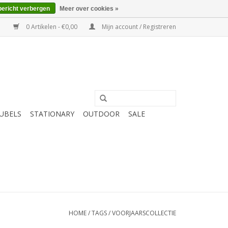
bericht verbergen
Meer over cookies »
0 Artikelen - €0,00
Mijn account / Registreren
UBELS
STATIONARY
OUTDOOR
SALE
HOME
/
TAGS
/
VOORJAARSCOLLECTIE