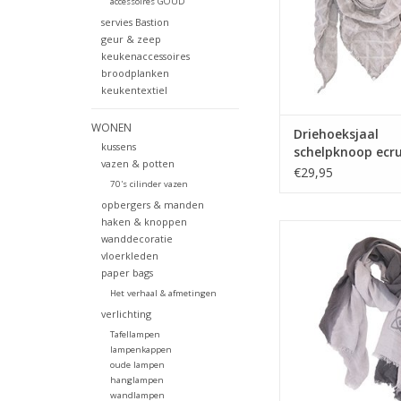
accessoires GOUD
servies Bastion
geur & zeep
keukenaccessoires
broodplanken
keukentextiel
WONEN
Driehoeksjaal
kussens
schelpknoop ecr
vazen & potten
€29,95
70's cilinder vazen
opbergers & manden
haken & knoppen
Gaaf deze luchtige s
wanddecoratie
bestaat uit twee kleu
vloerkleden
elkaar overlo
paper bags
TOEVOEGEN AAN WI
Het verhaal & afmetingen
verlichting
Tafellampen
lampenkappen
oude lampen
hanglampen
wandlampen