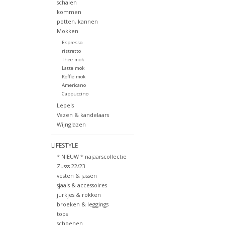
schalen
kommen
potten, kannen
Mokken
Espresso
ristretto
Thee mok
Latte mok
Koffie mok
Americano
Cappuccino
Lepels
Vazen & kandelaars
Wijnglazen
LIFESTYLE
* NIEUW * najaarscollectie
Zusss 22/23
vesten & jassen
sjaals & accessoires
jurkjes & rokken
broeken & leggings
tops
schoenen