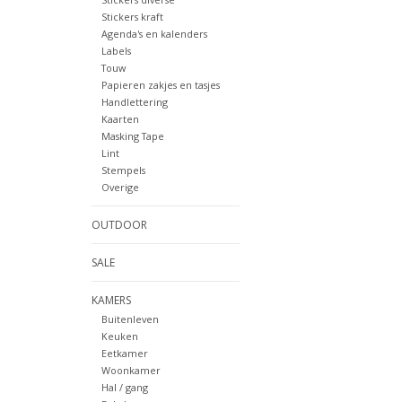
Stickers kraft
Agenda's en kalenders
Labels
Touw
Papieren zakjes en tasjes
Handlettering
Kaarten
Masking Tape
Lint
Stempels
Overige
OUTDOOR
SALE
KAMERS
Buitenleven
Keuken
Eetkamer
Woonkamer
Hal / gang