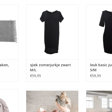
dlaken met
sjiek zomerjurkje met korte
Heerlijk zacht
ok iets doen
mouwen en mooie halslijn uit de
gemaakt van dr
voorjaarscollectie van Zusss!
TOEVOEGEN AA
NKELWAGEN
TOEVOEGEN AAN WINKELWAGEN
aken,
sjiek zomerjurkje zwart
leuk basic j
M/L
S/M
€59,95
€59,95
sjaal van
sjiek zomerjurkje met korte
sjiek zomerju
werkt met
mouwen en mooie halslijn uit de
mouwen en mooie
pjes
voorjaarscollectie van Zusss!
voorjaarscolle
NKELWAGEN
TOEVOEGEN AAN WINKELWAGEN
TOEVOEGEN AA