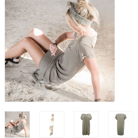
STATIONARY
OUTDOOR
SALE
KAMERS
ALGEMEEN
Merken