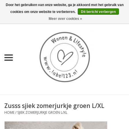
Door het gebruiken van onze website, ga je akkoord met het gebruik van
cookies om onze website te verbeteren.
Dit bericht verbergen
0 Artikelen - €0,00
Meer over cookies »
Home
NIEUW
KEUKEN
WONEN
70's servies HKliving
Zusss sjiek zomerjurkje groen L/XL
LIFESTYLE
HOME
/
SJIEK ZOMERJURKJE GROEN L/XL
MEUBELS